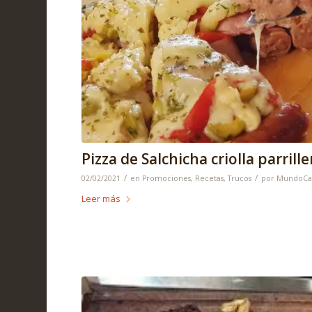
Pizza de Salchicha criolla parrille
/
/
02/02/2021
en
Promociones
,
Recetas
,
Trucos
por
MundoCa
Leer más