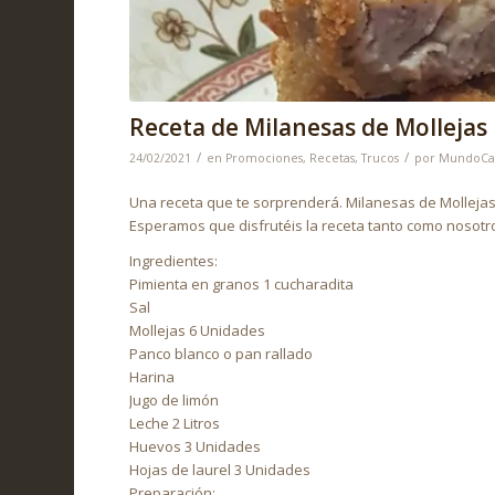
Receta de Milanesas de Mollejas
/
/
24/02/2021
en
Promociones
,
Recetas
,
Trucos
por
MundoCa
Una receta que te sorprenderá. Milanesas de Molleja
Esperamos que disfrutéis la receta tanto como nosotro
Ingredientes:
Pimienta en granos 1 cucharadita
Sal
Mollejas 6 Unidades
Panco blanco o pan rallado
Harina
Jugo de limón
Leche 2 Litros
Huevos 3 Unidades
Hojas de laurel 3 Unidades
Preparación: