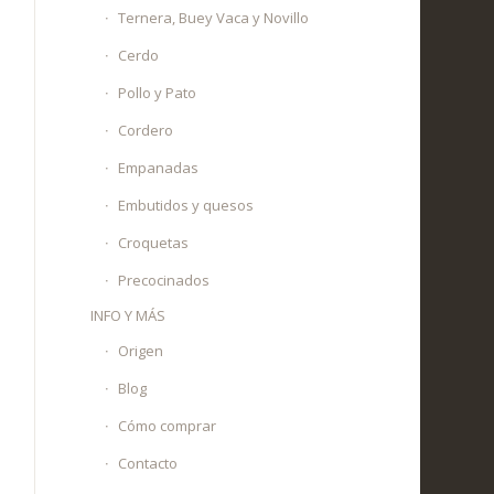
Ternera, Buey Vaca y Novillo
Cerdo
Pollo y Pato
Cordero
Empanadas
Embutidos y quesos
Croquetas
Precocinados
INFO Y MÁS
Origen
Blog
Cómo comprar
Contacto