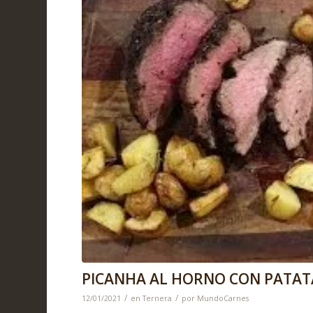
PICANHA AL HORNO CON PATATA
/
/
12/01/2021
en
Ternera
por
MundoCarnes