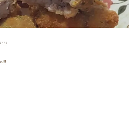
rnes
s
s!!!