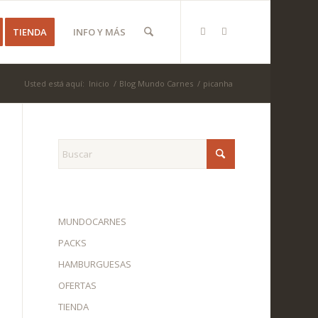
TIENDA
INFO Y MÁS
Usted está aquí:
Inicio
/
Blog Mundo Carnes
/
picanha
MUNDOCARNES
PACKS
HAMBURGUESAS
OFERTAS
TIENDA