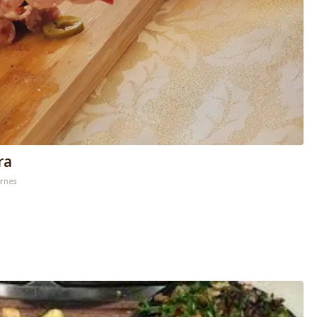
ra
rnes