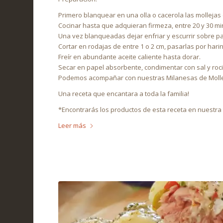
Primero blanquear en una olla o cacerola las mollejas c
Cocinar hasta que adquieran firmeza, entre 20 y 30 m
Una vez blanqueadas dejar enfriar y escurrir sobre pa
Cortar en rodajas de entre 1 o 2 cm, pasarlas por harin
Freír en abundante aceite caliente hasta dorar.
Secar en papel absorbente, condimentar con sal y rocia
Podemos acompañar con nuestras Milanesas de Molle
Una receta que encantara a toda la familia!
*Encontrarás los productos de esta receta en nuestra 
Leer más