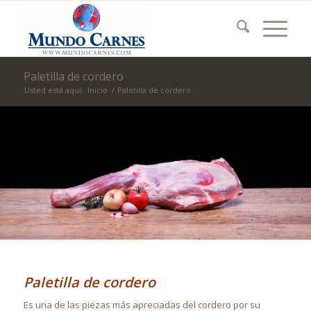
Paletilla de cordero
Usted está aquí:
Inicio
/
Paletilla de cordero
Paletilla de cordero
Es una de las piezas más apreciadas del cordero por su