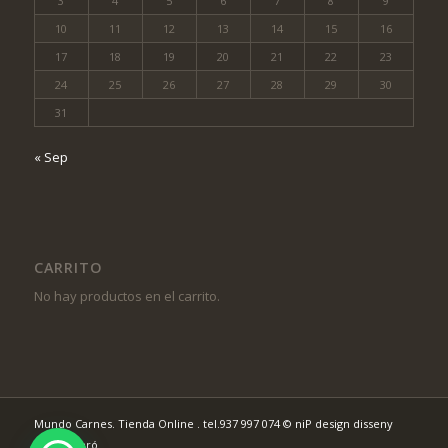
3
4
5
6
7
8
9
10
11
12
13
14
15
16
17
18
19
20
21
22
23
24
25
26
27
28
29
30
31
« Sep
CARRITO
No hay productos en el carrito.
Mundo Carnes. Tienda Online . tel.937 997 074
© niP design disseny
web Mataró