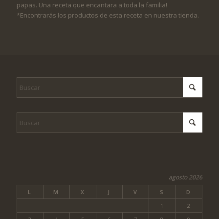
papas. Una receta que encantara a toda la familia!
*Encontrarás los productos de esta receta en nuestra tienda.
agosto 2026
L
M
X
J
V
S
D
1
2