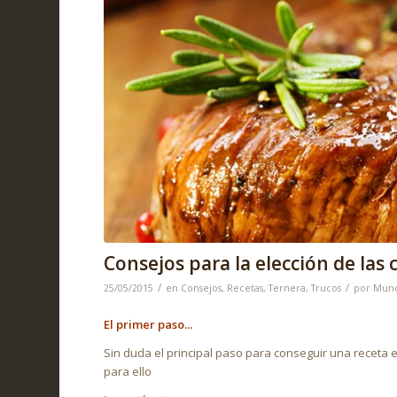
Consejos para la elección de las 
/
/
25/05/2015
en
Consejos
,
Recetas
,
Ternera
,
Trucos
por
Mun
El primer paso..
.
Sin duda el principal paso para conseguir una receta 
para ello