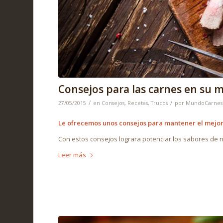
Consejos para las carnes en su 
/
/
27/05/2015
en
Consejos
,
Recetas
,
Trucos
por
MundoCarnes
Le ofrecemos unos consejos para mantener el mejor
Con estos consejos lograra potenciar los sabores de 
Leer más