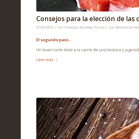
Consejos para la elección de las 
/
/
27/05/2015
en
Consejos
,
Recetas
,
Trucos
por
MundoCarnes
El segundo paso..
.
Un buen corte dota a la carne de una textura y jugosi
Leer más