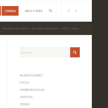
TIENDA
INFO Y MÁS
o
/
Blog Mundo Carnes
/
Borrador automático
/
2015
/
mayo
MUNDOCARNES
PACKS
HAMBURGUESAS
OFERTAS
TIENDA