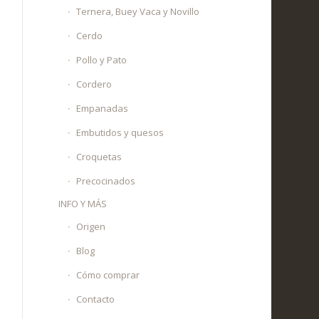
Ternera, Buey Vaca y Novillo
Cerdo
Pollo y Pato
Cordero
Empanadas
Embutidos y quesos
Croquetas
Precocinados
INFO Y MÁS
Origen
Blog
Cómo comprar
Contacto