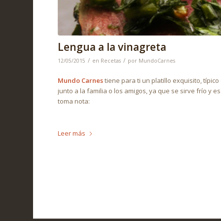
Lengua a la vinagreta
/
/
12/05/2015
en
Recetas
por
MundoCarnes
Mundo Carnes
tiene para ti un platillo exquisito, típ
junto a la familia o los amigos, ya que se sirve frío y e
toma nota:
Leer más