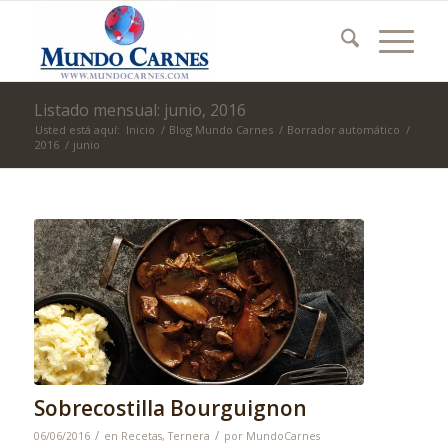
Listado mensual: junio, 2016
Usted está aquí:
Inicio
/
Blog Mundo Carnes
/
Borrador automático
/
2016
/
junio
Sobrecostilla Bourguignon
/
/
06/06/2016
en
Recetas
,
Ternera
por
MundoCarnes