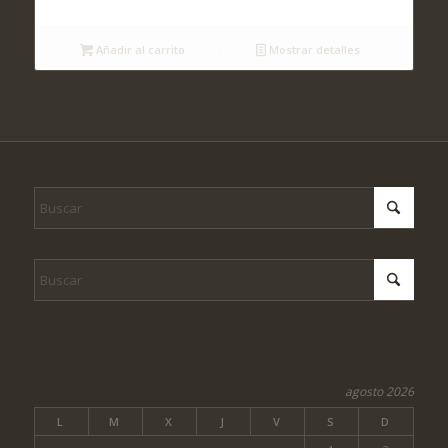
Añadir al carrito
Mostrar detalles
agosto 2026
L
M
X
J
V
S
D