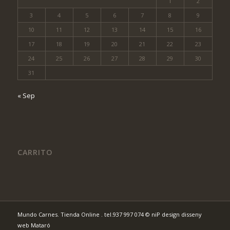
1
2
3
4
5
6
7
8
9
10
11
12
13
14
15
16
17
18
19
20
21
22
23
24
25
26
27
28
29
30
31
« Sep
CARRITO
Mundo Carnes. Tienda Online . tel.937 997 074
© niP design disseny
web Mataró