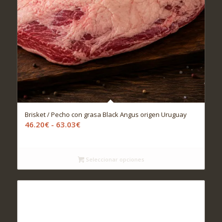
Brisket / Pecho con grasa Black Angus origen Uruguay
Rango
46.20
€
-
63.03
€
de
precios:
desde
Seleccionar opciones
46.20€
hasta
63.03€