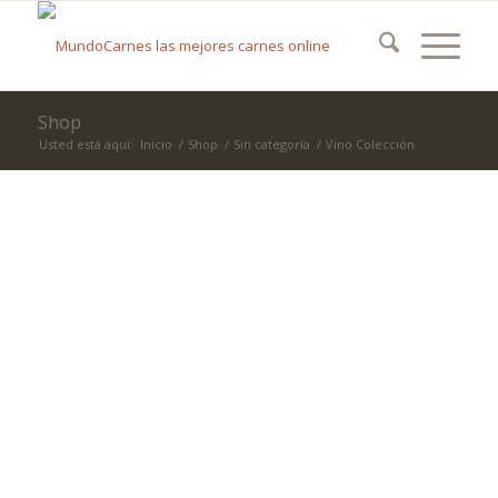
Shop
Usted está aquí:
Inicio
/
Shop
/
Sin categoría
/
Vino Colección