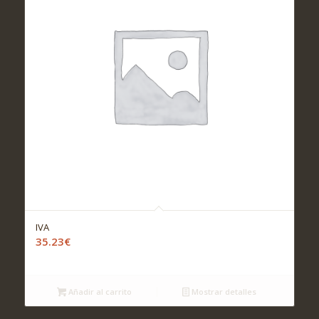
IVA
35.23
€
Añadir al carrito
Mostrar detalles