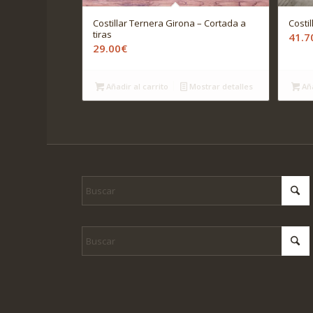
Costillar Ternera Girona – Cortada a
Costi
tiras
41.7
29.00
€
Añadir al carrito
Mostrar detalles
Aña