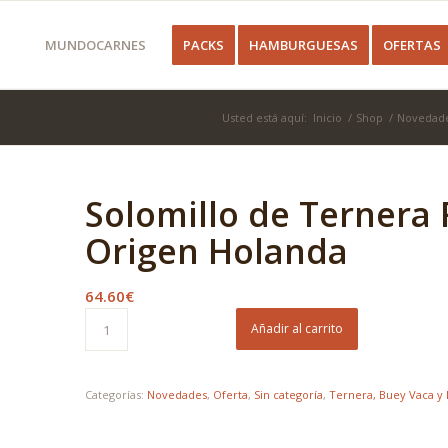
MUNDOCARNES
PACKS
HAMBURGUESAS
OFERTAS
Usted está aquí:
Inicio
/
Shop
/
Novedad
Solomillo de Ternera
Origen Holanda
64.60
€
Añadir al carrito
Categorías:
Novedades
,
Oferta
,
Sin categoría
,
Ternera, Buey Vaca y 