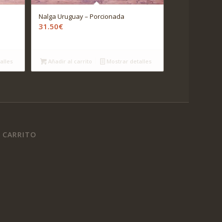
Nalga Uruguay – Porcionada
31.50
€
alles
Añadir al carrito
Mostrar detalles
CARRITO