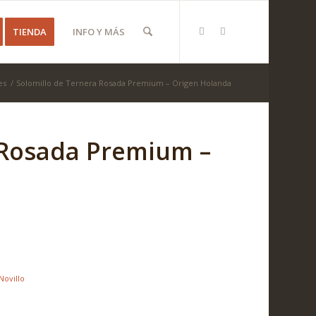
TIENDA
INFO Y MÁS
es
/
Solomillo de Ternera Rosada Premium – Origen Holanda
 Rosada Premium –
Novillo