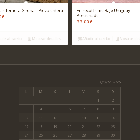
llar Ternera Girona – Pieza entera
Entrecot Lomo Bajo Uruguay –
Porcionado
0
€
33.00
€
dir al carrito
Mostrar detalles
Añadir al carrito
Mostrar det
agosto 2026
L
M
X
J
V
S
D
1
2
3
4
5
6
7
8
9
10
11
12
13
14
15
16
17
18
19
20
21
22
23
24
25
26
27
28
29
30