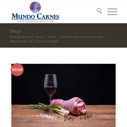
Shop
Usted está aquí:
Inicio
/
Shop
/
Ternera, Buey Vaca y Novillo
/
Matambrito de Ternera Gallega