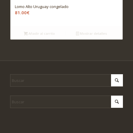
Lomo Alto Uruguay congelado
81.00
€
Añadir al carrito
Mostrar detalles