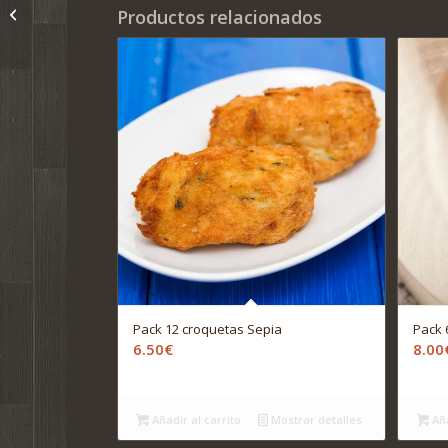
Pack 6 Canelones de
Productos relacionados
Carn d’olla
Pack 12 croquetas Sepia
Pack 
6.50
€
8.00
Añadir al carrito
Mostrar detalles
Aña