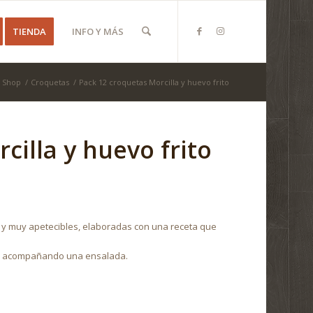
TIENDA
INFO Y MÁS
Shop
/
Croquetas
/
Pack 12 croquetas Morcilla y huevo frito
cilla y huevo frito
 y muy apetecibles, elaboradas con una receta que
pal acompañando una ensalada.