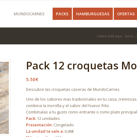
MUNDOCARNES
PACKS
HAMBURGUESAS
OFERTAS
Usted está aquí:
Inicio
/
Pack 12 croquetas Mor
5.50
€
Descubre las croquetas caseras de MundoCarnes
Uno de los sabores mas tradicionales en tu casa, cremosas
combina la morcilla y el sabor del huevo frito.
Combínalas a tu gusto como entrante o como plato princi
Pack:
12 unidades
Presentación:
Congelado.
La unidad te sale a:
0,46€