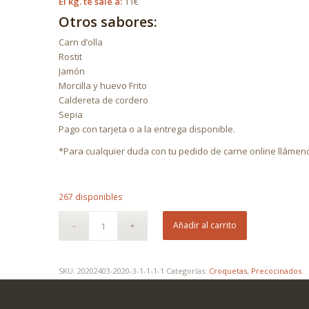
El kg. te sale a:
11€
Otros sabores:
Carn d’olla
Rostit
Jamón
Morcilla y huevo Frito
Caldereta de cordero
Sepia
Pago con tarjeta o a la entrega disponible.
*Para cualquier duda con tu pedido de carne online llámeno
267 disponibles
Añadir al carrito
SKU:
20202403-2020-3-1-1-1-1
Categorías:
Croquetas
,
Precocinados