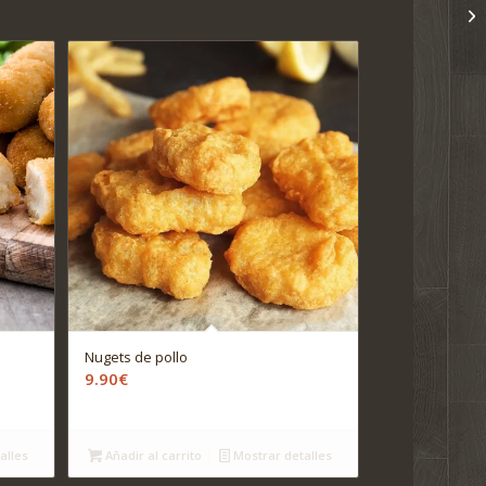
Nugets de pollo
9.90
€
alles
Añadir al carrito
Mostrar detalles