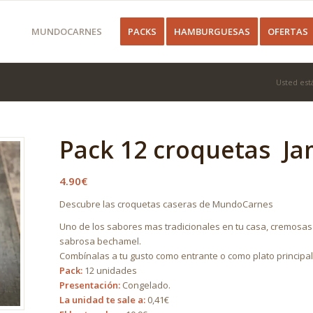
MUNDOCARNES
PACKS
HAMBURGUESAS
OFERTAS
Usted está
Pack 12 croquetas J
4.90
€
Descubre las croquetas caseras de MundoCarnes
Uno de los sabores mas tradicionales en tu casa, cremosas
sabrosa bechamel.
Combínalas a tu gusto como entrante o como plato princi
Pack:
12 unidades
Presentación:
Congelado.
La unidad te sale a:
0,41€