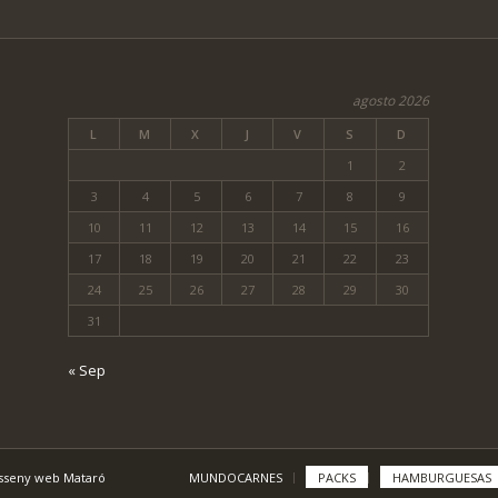
agosto 2026
L
M
X
J
V
S
D
1
2
3
4
5
6
7
8
9
10
11
12
13
14
15
16
17
18
19
20
21
22
23
24
25
26
27
28
29
30
31
« Sep
isseny web Mataró
MUNDOCARNES
PACKS
HAMBURGUESAS