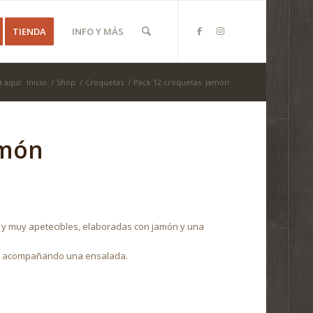
TIENDA
INFO Y MÁS
 aquí:
Inicio
/
Shop
/
Croquetas
/
Pack 12 croquetas Jamón
amón
 y muy apetecibles, elaboradas con jamón y una
pal acompañando una ensalada.