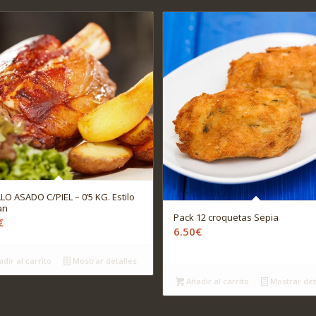
LO ASADO C/PIEL – 0’5 KG. Estilo
an
Pack 12 croquetas Sepia
€
6.50
€
dir al carrito
Mostrar detalles
Añadir al carrito
Mostrar det