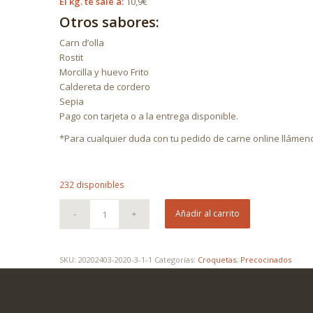
El kg. te sale a:
10,9€
Otros sabores:
Carn d’olla
Rostit
Morcilla y huevo Frito
Caldereta de cordero
Sepia
Pago con tarjeta o a la entrega disponible.
*Para cualquier duda con tu pedido de carne online llámeno
232 disponibles
Añadir al carrito
SKU:
20202403-2020-3-1-1
Categorías:
Croquetas
,
Precocinados