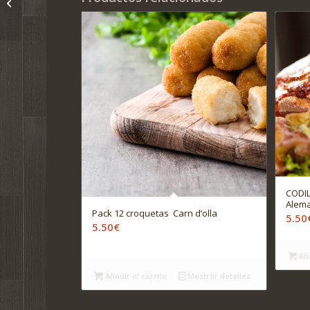
Rostit
CODIL
Alem
Pack 12 croquetas Carn d’olla
5.50
5.50
€
Aña
Añadir al carrito
Mostrar detalles