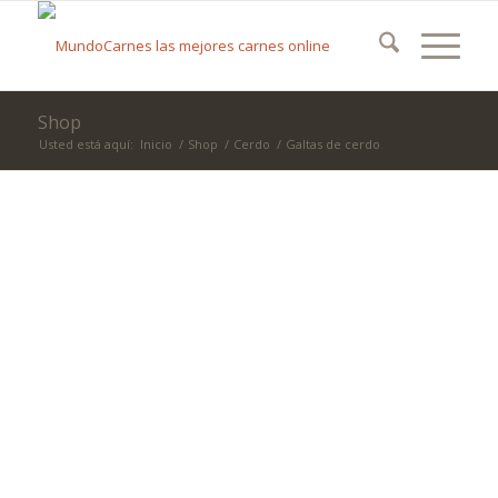
Shop
Usted está aquí:
Inicio
/
Shop
/
Cerdo
/
Galtas de cerdo