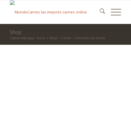
Shop
Usted está aquí:
Inicio
/
Shop
/
Cerdo
/
Solomillo de Cerdo