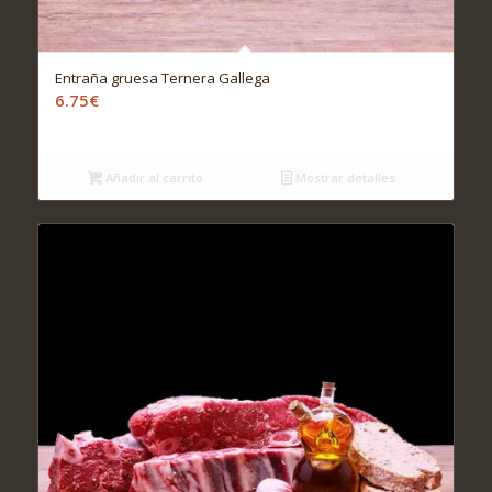
Entraña gruesa Ternera Gallega
6.75
€
Añadir al carrito
Mostrar detalles