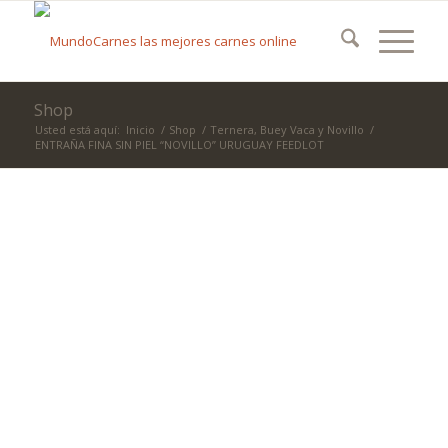
Shop
Usted está aquí:
Inicio
/
Shop
/
Ternera, Buey Vaca y Novillo
/
ENTRAÑA FINA SIN PIEL “NOVILLO” URUGUAY FEEDLOT