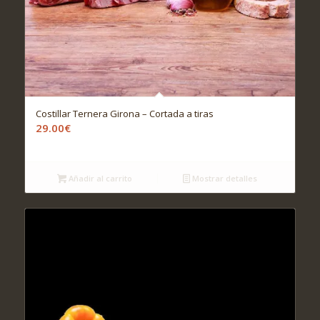
Costillar Ternera Girona – Cortada a tiras
29.00
€
Añadir al carrito
Mostrar detalles