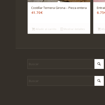
Costillar Ternera Girona – Pieza entera
Entra
41.70
€
6.75
Añadir al carrito
Mostrar detalles
Aña