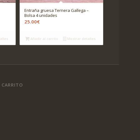
Entraña gruesa Ternera Gallega –
Bolsa 4 unidades
25.00
€
alles
Añadir al carrito
Mostrar detalles
CARRITO