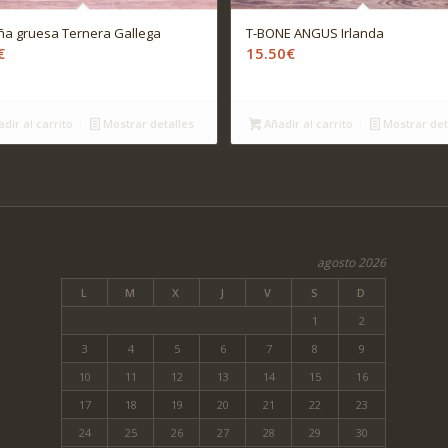
ña gruesa Ternera Gallega
T-BONE ANGUS Irlanda
€
15.50
€
dir al carrito
Mostrar detalles
Añadir al carrito
Mostrar det
agosto 2026
L
M
X
J
V
S
D
1
2
3
4
5
6
7
8
9
10
11
12
13
14
15
16
17
18
19
20
21
22
23
24
25
26
27
28
29
30