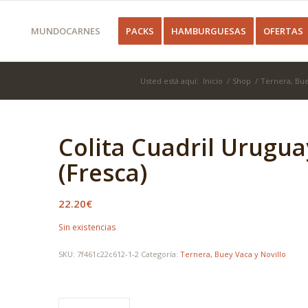
MUNDOCARNES
PACKS
HAMBURGUESAS
OFERTAS
Usted está aquí:
Inicio
/
Shop
/
Ternera, Bue
Colita Cuadril Urugu
(Fresca)
22.20
€
Sin existencias
SKU:
7f461c22c612-1-2
Categoría:
Ternera, Buey Vaca y Novillo