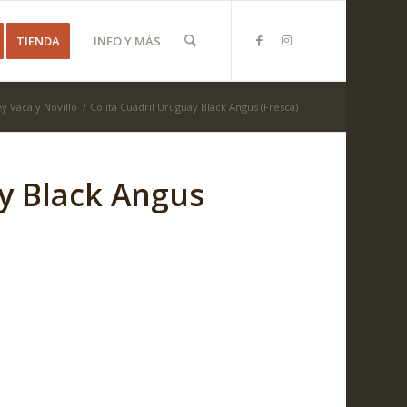
TIENDA
INFO Y MÁS
y Vaca y Novillo
/
Colita Cuadril Uruguay Black Angus (Fresca)
ay Black Angus