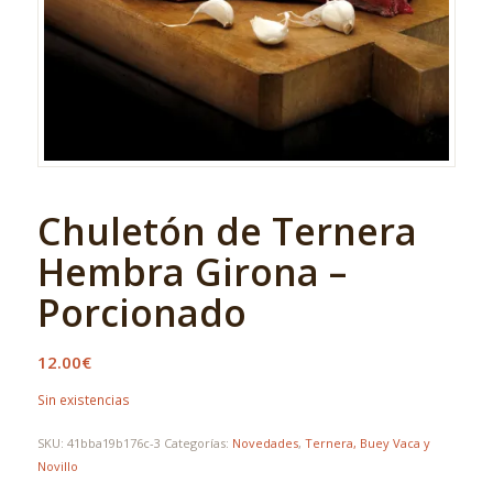
Chuletón de Ternera
Hembra Girona –
Porcionado
12.00
€
Sin existencias
SKU:
41bba19b176c-3
Categorías:
Novedades
,
Ternera, Buey Vaca y
Novillo