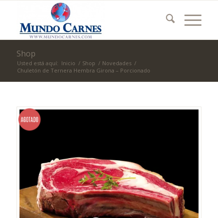
Shop
Usted está aquí:
Inicio
/
Shop
/
Novedades
/
Chuletón de Ternera Hembra Girona – Porcionado