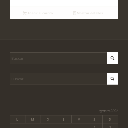
Añadir al carrito
Mostrar detalles
agosto 2026
L
M
X
J
V
S
D
1
2