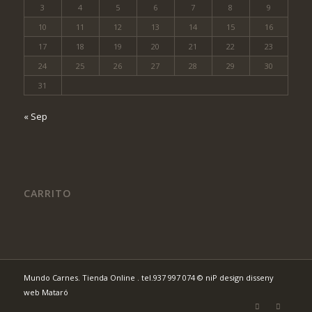
3
4
5
6
7
8
9
10
11
12
13
14
15
16
17
18
19
20
21
22
23
24
25
26
27
28
29
30
31
« Sep
CARRITO
Mundo Carnes. Tienda Online . tel.937 997 074
© niP design disseny
web Mataró