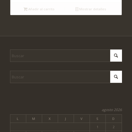
Añadir al carrito
Mostrar detalles
agosto 2026
L
M
X
J
V
S
D
1
2