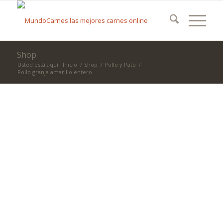
Shop
Usted está aquí:
Inicio
/
Shop
/
Pollo y Pato
/
Pollo granja amarillo entero