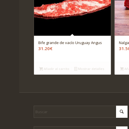
Bife grande de vacío Uruguay Angus
Nalga
31.20
€
31.5
Añadir al carrito
Mostrar detalles
Aña