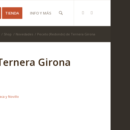
TIENDA
INFO Y MÁS
/
Shop
/
Novedades
/
Peceto (Redondo) de Ternera Girona
Ternera Girona
ca y Novillo