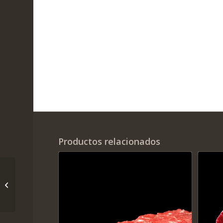
Productos relacionados
Marucha de novillo
Uruguay (Llata)