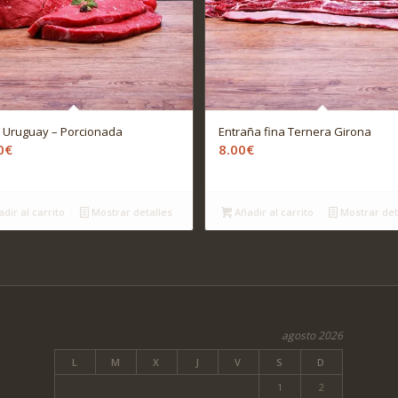
 Uruguay – Porcionada
Entraña fina Ternera Girona
0
€
8.00
€
dir al carrito
Mostrar detalles
Añadir al carrito
Mostrar det
agosto 2026
L
M
X
J
V
S
D
1
2