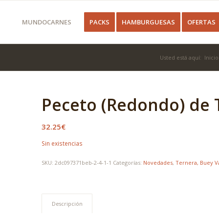
MUNDOCARNES
PACKS
HAMBURGUESAS
OFERTAS
Usted está aquí:
Inicio
Peceto (Redondo) de 
32.25
€
Sin existencias
SKU:
2dc097371beb-2-4-1-1
Categorías:
Novedades
,
Ternera, Buey Va
Descripción