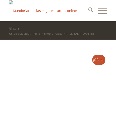
Shop
Usted está aquí:
Inicio
/
Shop
/
Packs
/
PACK SANT JOAN 75€
¡Oferta!