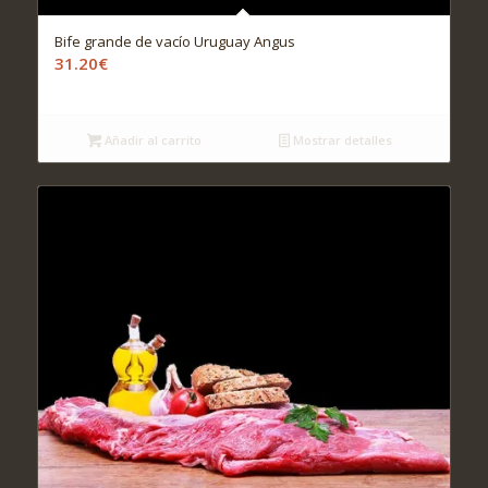
Bife grande de vacío Uruguay Angus
31.20
€
Añadir al carrito
Mostrar detalles