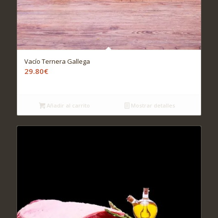
Vacío Ternera Gallega
29.80
€
Añadir al carrito
Mostrar detalles