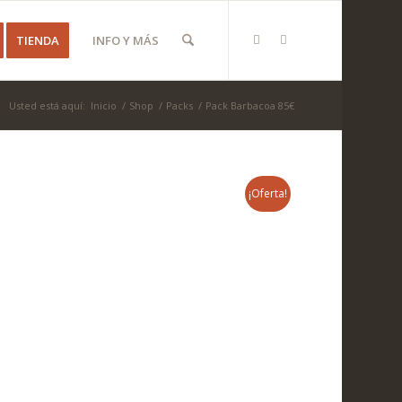
TIENDA
INFO Y MÁS
Usted está aquí:
Inicio
/
Shop
/
Packs
/
Pack Barbacoa 85€
¡Oferta!