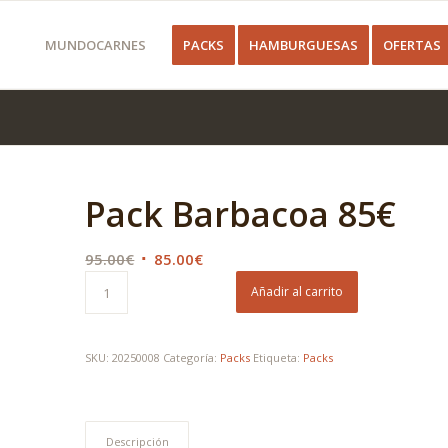
MUNDOCARNES
PACKS
HAMBURGUESAS
OFERTAS
Pack Barbacoa 85€
El
El
95.00
€
85.00
€
precio
precio
Añadir al carrito
original
actual
era:
es:
95.00€.
85.00€.
SKU:
20250008
Categoría:
Packs
Etiqueta:
Packs
Descripción