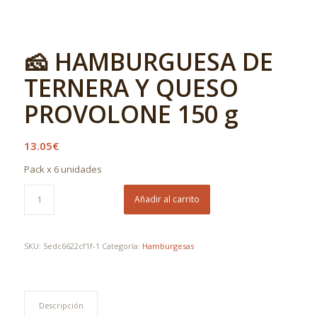
🧀 HAMBURGUESA DE
TERNERA Y QUESO
PROVOLONE 150 g
13.05
€
Pack x 6 unidades
Añadir al carrito
SKU:
5edc6622cf1f-1
Categoría:
Hamburgesas
Descripción