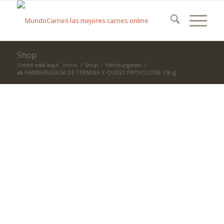
Shop
Usted está aquí:
Inicio
/
Shop
/
Hamburgesas
/
🧀 HAMBURGUESA DE TERNERA Y QUESO PROVOLONE 150 g