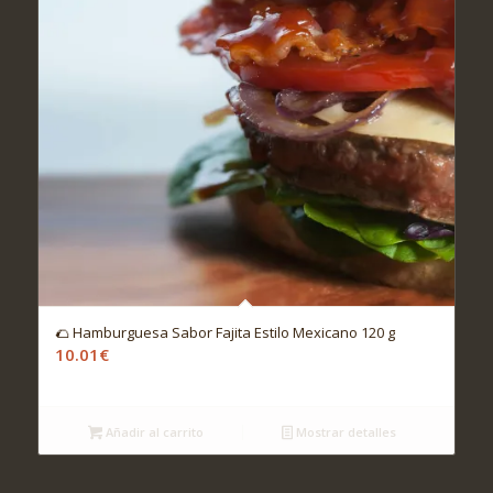
🌮 Hamburguesa Sabor Fajita Estilo Mexicano 120 g
10.01
€
Añadir al carrito
Mostrar detalles