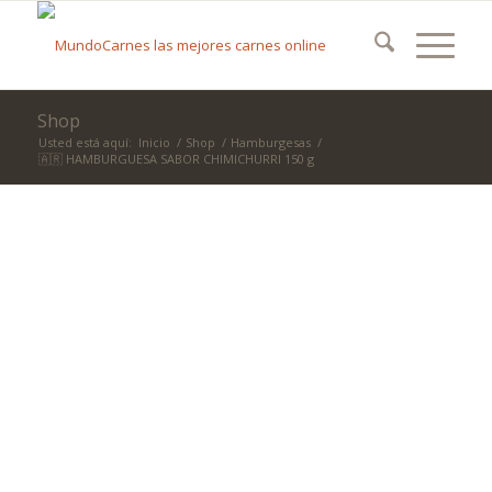
Shop
Usted está aquí:
Inicio
/
Shop
/
Hamburgesas
/
🇦🇷 HAMBURGUESA SABOR CHIMICHURRI 150 g